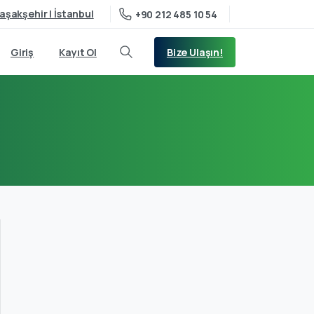
aşakşehir | İstanbul
+90 212 485 10 54
Bize Ulaşın!
Giriş
Kayıt Ol