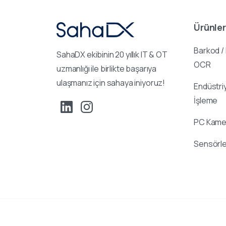
Ürünler
Barkod /
SahaDX ekibinin 20 yıllık IT & OT
OCR
uzmanlığı ile birlikte başarıya
ulaşmanız için sahaya iniyoruz!
Endüstri
İşleme
PC Kamer
Sensörle