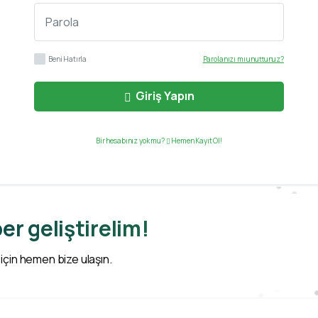
Beni Hatırla
Parolanızı mı unuttunuz?
Giriş Yapın
Bir hesabınız yok mu?
Hemen Kayıt Ol!
er geliştirelim!
 için hemen bize ulaşın.