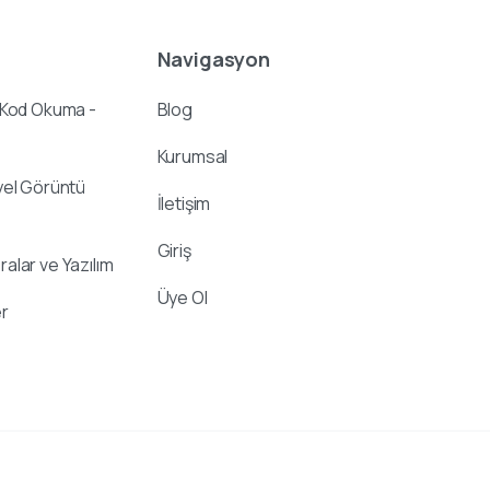
Navigasyon
 Kod Okuma -
Blog
Kurumsal
yel Görüntü
İletişim
Giriş
alar ve Yazılım
Üye Ol
r