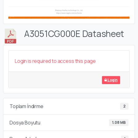
A3051CG000E Datasheet
Login is required to access this page
Login
Toplam İndirme
2
Dosya Boyutu
1.08 MB