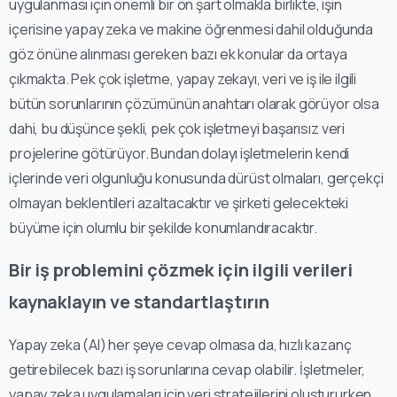
uygulanması için önemli bir ön şart olmakla birlikte, işin
içerisine yapay zeka ve makine öğrenmesi dahil olduğunda
göz önüne alınması gereken bazı ek konular da ortaya
çıkmakta. Pek çok işletme, yapay zekayı, veri ve iş ile ilgili
bütün sorunlarının çözümünün anahtarı olarak görüyor olsa
dahi, bu düşünce şekli, pek çok işletmeyi başarısız veri
projelerine götürüyor. Bundan dolayı işletmelerin kendi
içlerinde veri olgunluğu konusunda dürüst olmaları, gerçekçi
olmayan beklentileri azaltacaktır ve şirketi gelecekteki
büyüme için olumlu bir şekilde konumlandıracaktır.
Bir iş problemini çözmek için ilgili verileri
kaynaklayın ve standartlaştırın
Yapay zeka (AI) her şeye cevap olmasa da, hızlı kazanç
getirebilecek bazı iş sorunlarına cevap olabilir. İşletmeler,
yapay zeka uygulamaları için veri stratejilerini oluştururken,