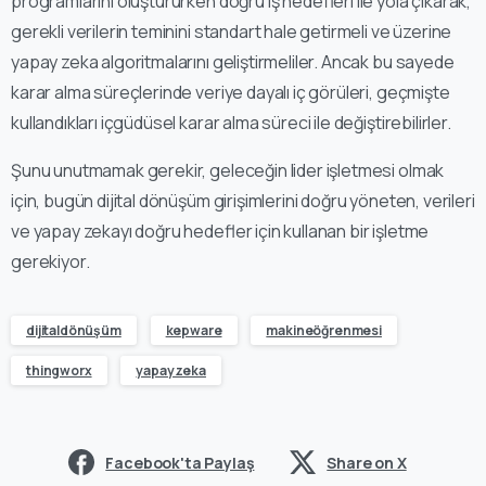
programlarını oluştururken doğru iş hedefleri ile yola çıkarak,
gerekli verilerin teminini standart hale getirmeli ve üzerine
yapay zeka algoritmalarını geliştirmeliler. Ancak bu sayede
karar alma süreçlerinde veriye dayalı iç görüleri, geçmişte
kullandıkları içgüdüsel karar alma süreci ile değiştirebilirler.
Şunu unutmamak gerekir, geleceğin lider işletmesi olmak
için, bugün dijital dönüşüm girişimlerini doğru yöneten, verileri
ve yapay zekayı doğru hedefler için kullanan bir işletme
gerekiyor.
dijitaldönüşüm
kepware
makineöğrenmesi
thingworx
yapayzeka
Facebook'ta Paylaş
Share on X