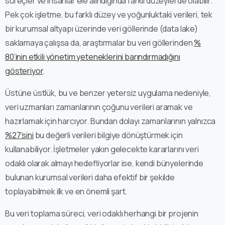
süreçler ve insanlar ele alındığında farklı düzeylerde olabilir.
Pek çok işletme, bu farklı düzey ve yoğunluktaki verileri, tek
bir kurumsal altyapı üzerinde veri göllerinde (data lake)
saklamaya çalışsa da, araştırmalar bu veri göllerinden
%
80’inin etkili yönetim yeteneklerini barındırmadığını
gösteriyor
.
Üstüne üstlük, bu ve benzer yetersiz uygulama nedeniyle,
veri uzmanları zamanlarının çoğunu verileri aramak ve
hazırlamak için harcıyor. Bundan dolayı zamanlarının yalnızca
%27’sini
bu değerli verileri bilgiye dönüştürmek için
kullanabiliyor. İşletmeler yakın gelecekte kararlarını veri
odaklı olarak almayı hedefliyorlar ise, kendi bünyelerinde
bulunan kurumsal verileri daha efektif bir şekilde
toplayabilmek ilk ve en önemli şart.
Bu veri toplama süreci, veri odaklı herhangi bir projenin