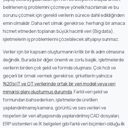
belirlenen iş problemini çözmeye yönelik hazırlamalı ve bu
sorunu çözmek için gerekli verilerin sürece dahil edildiğinden
emin olmalıdır. Daha net olmak gerekirse; herhangi bir amaca
hizmet etmeden toplanan büyük hacimli veri (Big data),
işletmelerin iş problemlerini çözebilecek altyapıyı sunmaz.
Veriler için bir kapsam oluşturmanın kritik bir ilk adım olmasına
değindik. Burada bir diğer önemli ve zorlu başlık, işletmelerde
verilerin birden çok şekil ve formda oluşması. Çok hızlı ve
geçerli bir örnek vermek gerekirse, şirketlerin yalnızca
%20’si IT ve OT verilerinde ortak bir veri modeli veya veri
mimarisi planı oluşturmuş durumda
. Farklı veri şekil ve
formundan bahsederken, işletmelerde üretilen
yapılandırılmamış kamera, görüntü ve ses verileri ve
nispeten bir veri altyapısında yapılandırılmış CAD dosyaları,
ERP sistemleri ve İK belgeleri gibi farklı veri biçimleri olduğu ilk