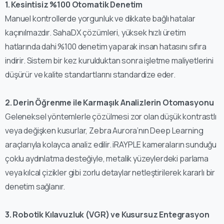
1.⁠ ⁠Kesintisiz %100 Otomatik Denetim
Manuel kontrollerde yorgunluk ve dikkate bağlı hatalar
kaçınılmazdır. SahaDX çözümleri, yüksek hızlı üretim
hatlarında dahi %100 denetim yaparak insan hatasını sıfıra
indirir. Sistem bir kez kurulduktan sonra işletme maliyetlerini
düşürür ve kalite standartlarını standardize eder.
2.⁠ ⁠Derin Öğrenme ile Karmaşık Analizlerin Otomasyonu
Geleneksel yöntemlerle çözülmesi zor olan düşük kontrastlı
veya değişken kusurlar, Zebra Aurora’nın Deep Learning
araçlarıyla kolayca analiz edilir. iRAYPLE kameraların sunduğu
çoklu aydınlatma desteğiyle, metalik yüzeylerdeki parlama
veya kılcal çizikler gibi zorlu detaylar netleştirilerek kararlı bir
denetim sağlanır.
3.⁠ ⁠Robotik Kılavuzluk (VGR) ve Kusursuz Entegrasyon