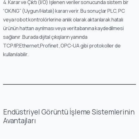
4.⁠ ⁠Karar ve Çıktı (I/O) İşlenen veriler sonucunda sistem bir
“OK/NG” (Uygun/Hatalı) kararı verir. Bu sonuçlar PLC, PC
veya robot kontrolörlerine anlık olarak aktarılarak hatalı
ürünün hattan ayrılması veya veritabanına kaydedilmesi
sağlanır .Burada dijital çıkışların yanında
TCP/IP,Ethernet,Profinet ,OPC-UA gibi protokoller de
kullanılabilir.
Endüstriyel Görüntü İşleme Sistemlerinin
Avantajları