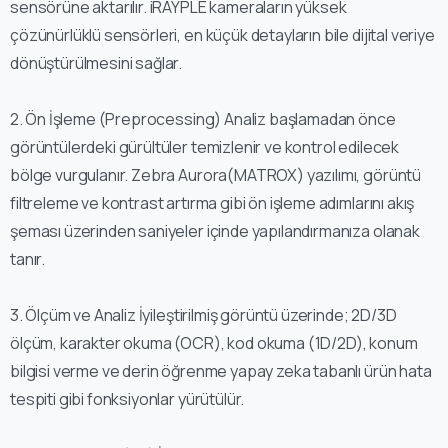
sensörüne aktarılır. iRAYPLE kameraların yüksek
çözünürlüklü sensörleri, en küçük detayların bile dijital veriye
dönüştürülmesini sağlar.
2.⁠ ⁠Ön İşleme (Preprocessing) Analiz başlamadan önce
görüntülerdeki gürültüler temizlenir ve kontrol edilecek
bölge vurgulanır. Zebra Aurora(MATROX) yazılımı, görüntü
filtreleme ve kontrast artırma gibi ön işleme adımlarını akış
şeması üzerinden saniyeler içinde yapılandırmanıza olanak
tanır.
3.⁠ ⁠Ölçüm ve Analiz İyileştirilmiş görüntü üzerinde; 2D/3D
ölçüm, karakter okuma (OCR), kod okuma (1D/2D), konum
bilgisi verme ve derin öğrenme yapay zeka tabanlı ürün hata
tespiti gibi fonksiyonlar yürütülür.