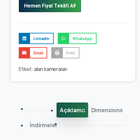
Hemen Fiyat Teklifi Al!
LinkedIn
WhatsApp
Email
Print
Etiket:
alan kameraları
Açıklama
Dimensions
İndirmeler