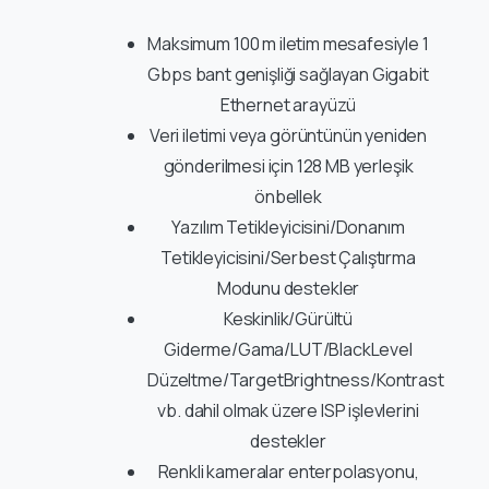
Maksimum 100 m iletim mesafesiyle 1
Gbps bant genişliği sağlayan Gigabit
Ethernet arayüzü
Veri iletimi veya görüntünün yeniden
gönderilmesi için 128 MB yerleşik
önbellek
Yazılım Tetikleyicisini/Donanım
Tetikleyicisini/Serbest Çalıştırma
Modunu destekler
Keskinlik/Gürültü
Giderme/Gama/LUT/BlackLevel
Düzeltme/TargetBrightness/Kontrast
vb. dahil olmak üzere ISP işlevlerini
destekler
Renkli kameralar enterpolasyonu,