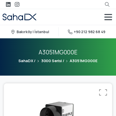
Bakırköy | İstanbul
+90 212 982 68 49
A3051MG000E
SahaDX
/
3000 Serisi
/
A3051MG000E