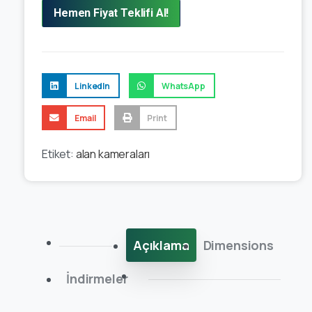
Hemen Fiyat Teklifi Al!
LinkedIn
WhatsApp
Email
Print
Etiket:
alan kameraları
Açıklama
Dimensions
İndirmeler