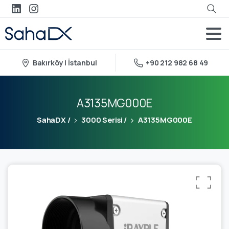
Bakırköy | İstanbul
+90 212 982 68 49
A3135MG000E
SahaDX
/
3000 Serisi
/
A3135MG000E