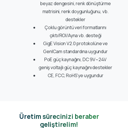
beyaz dengesini, renk dönüştürme
matrisini, renk doygunluğunu, vb.
destekler
Çoklu görüntü veri formatlarını
çıktı/ROI/Ayna vb. desteği
GigE Vision V2.0 protokolüne ve
GenICam standardına uygundur
PoE güç kaynağını, DC 9V~24V
geniş voltajlı güç kaynağını destekler
CE, FCC, RoHS’ye uygundur
Üretim sürecinizi beraber
geliştirelim!