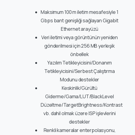
Maksimum 100 m iletim mesafesiyle 1
Gbps bant genişliği sağlayan Gigabit
Ethernet arayüzü
Veri iletimi veya görüntünün yeniden
gönderilmesi için 256 MB yerleşik
önbellek
Yazılım Tetikleyicisini/Donanım
Tetikleyicisini/Serbest Çalıştırma
Modunu destekler
Keskinlik/Gürültü
Giderme/Gama/LUT/BlackLevel
Düzeltme/TargetBrightness/Kontrast
vb. dahil olmak üzere ISP işlevlerini
destekler
Renkli kameralar enterpolasyonu,