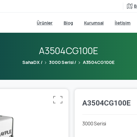
B
Ürünler
Blog
Kurumsal
İletişim
A3504CG100E
SahaDX
/
3000 Serisi
/
A3504CG100E
A3504CG100E
3000 Serisi