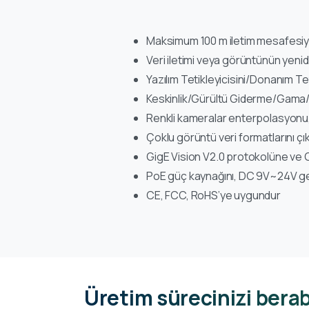
Maksimum 100 m iletim mesafesiyl
Veri iletimi veya görüntünün yeni
Yazılım Tetikleyicisini/Donanım T
Keskinlik/Gürültü Giderme/Gama/L
Renkli kameralar enterpolasyonu,
Çoklu görüntü veri formatlarını çı
GigE Vision V2.0 protokolüne ve
PoE güç kaynağını, DC 9V~24V gen
CE, FCC, RoHS’ye uygundur
Üretim sürecinizi berab