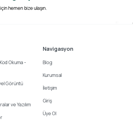
 için hemen bize ulaşın.
Navigasyon
 Kod Okuma -
Blog
Kurumsal
yel Görüntü
İletişim
Giriş
alar ve Yazılım
Üye Ol
r