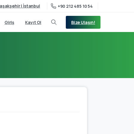
aşakşehir | İstanbul
+90 212 485 10 54
Bize Ulaşın!
Giriş
Kayıt Ol