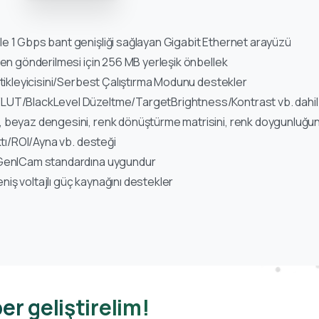
e 1 Gbps bant genişliği sağlayan Gigabit Ethernet arayüzü
den gönderilmesi için 256 MB yerleşik önbellek
etikleyicisini/Serbest Çalıştırma Modunu destekler
UT/BlackLevel Düzeltme/TargetBrightness/Kontrast vb. dahil ol
 beyaz dengesini, renk dönüştürme matrisini, renk doygunluğun
ktı/ROI/Ayna vb. desteği
 GenICam standardına uygundur
iş voltajlı güç kaynağını destekler
er geliştirelim!