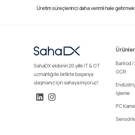
Üretim süreçlerinizi daha verimli hale getirmek
Ürünler
Barkod /
SahaDX ekibinin 20 yıllık IT & OT
OCR
uzmanlığı ile birlikte başarıya
ulaşmanız için sahaya iniyoruz!
Endüstri
İşleme
PC Kamer
Sensörle