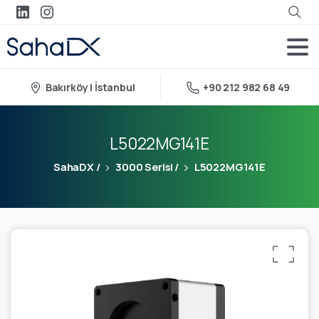
Bakırköy | İstanbul
+90 212 982 68 49
L5022MG141E
SahaDX
/
3000 Serisi
/
L5022MG141E