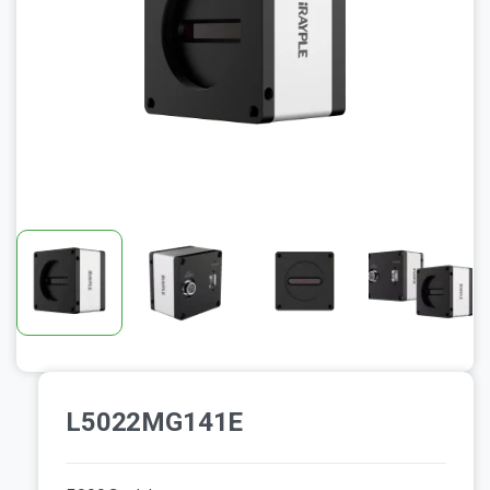
L5022MG141E