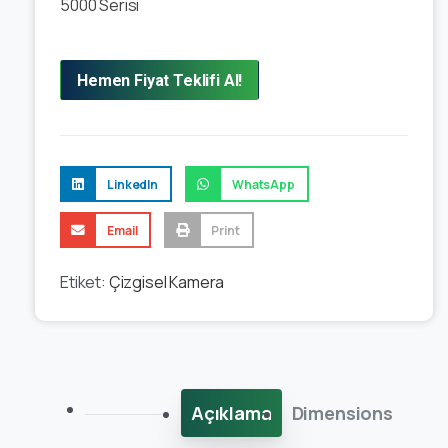
5000 Serisi
Hemen Fiyat Teklifi Al!
LinkedIn
WhatsApp
Email
Print
Etiket:
Çizgisel Kamera
Açıklama
Dimensions