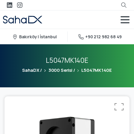
Bakırköy | İstanbul
+90 212 982 68 49
L5047MK140E
SahaDX
/
3000 Serisi
/
L5047MK140E