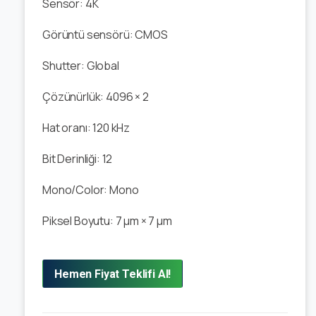
Sensör: 4
K
Görüntü sensörü:
CMOS
Shutter:
Global
Çözünürlük:
4096 × 2
Hat oranı:
120 kHz
Bit Derinliği:
12
Mono/Color:
Mono
Piksel Boyutu:
7 μm × 7 μm
Hemen Fiyat Teklifi Al!