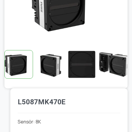
L5087MK470E
Sensör: 8
K