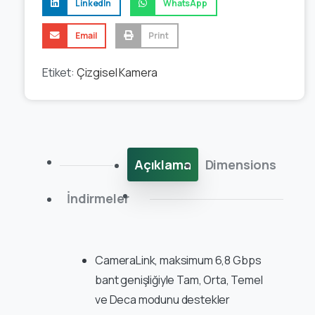
LinkedIn
WhatsApp
Email
Print
Etiket:
Çizgisel Kamera
Açıklama
Dimensions
İndirmeler
CameraLink, maksimum 6,8 Gbps
bant genişliğiyle Tam, Orta, Temel
ve Deca modunu destekler