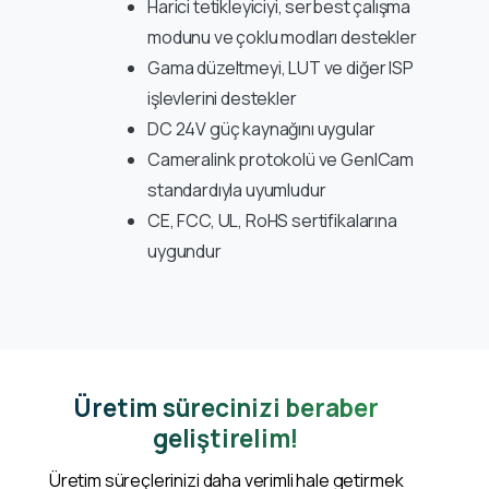
Harici tetikleyiciyi, serbest çalışma
modunu ve çoklu modları destekler
Gama düzeltmeyi, LUT ve diğer ISP
işlevlerini destekler
DC 24V güç kaynağını uygular
Cameralink protokolü ve GenICam
standardıyla uyumludur
CE, FCC, UL, RoHS sertifikalarına
uygundur
Üretim sürecinizi beraber
geliştirelim!
Üretim süreçlerinizi daha verimli hale getirmek