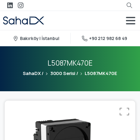
Bakırköy | İstanbul
+90 212 982 68 49
L5087MK470E
SahaDX
/
3000 Serisi
/
L5087MK470E