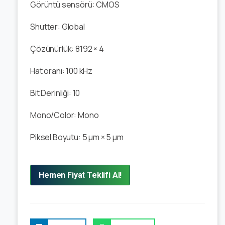
Görüntü sensörü:
CMOS
Shutter:
Global
Çözünürlük:
8192 × 4
Hat oranı:
10
0 kHz
Bit Derinliği:
10
Mono/Color:
Mono
Piksel Boyutu:
5 μm × 5 μm
Hemen Fiyat Teklifi Al!