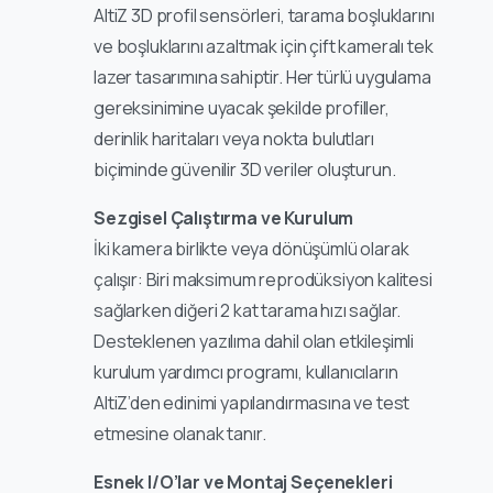
AltiZ 3D profil sensörleri, tarama boşluklarını
ve boşluklarını azaltmak için çift kameralı tek
lazer tasarımına sahiptir. Her türlü uygulama
gereksinimine uyacak şekilde profiller,
derinlik haritaları veya nokta bulutları
biçiminde güvenilir 3D veriler oluşturun.
Sezgisel Çalıştırma ve Kurulum
İki kamera birlikte veya dönüşümlü olarak
çalışır: Biri maksimum reprodüksiyon kalitesi
sağlarken diğeri 2 kat tarama hızı sağlar.
Desteklenen yazılıma dahil olan etkileşimli
kurulum yardımcı programı, kullanıcıların
AltiZ’den edinimi yapılandırmasına ve test
etmesine olanak tanır.
Esnek I/O’lar ve Montaj Seçenekleri