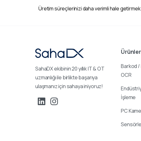
Üretim süreçlerinizi daha verimli hale getirmek
Ürünler
Barkod /
SahaDX ekibinin 20 yıllık IT & OT
OCR
uzmanlığı ile birlikte başarıya
ulaşmanız için sahaya iniyoruz!
Endüstri
İşleme
PC Kamer
Sensörle