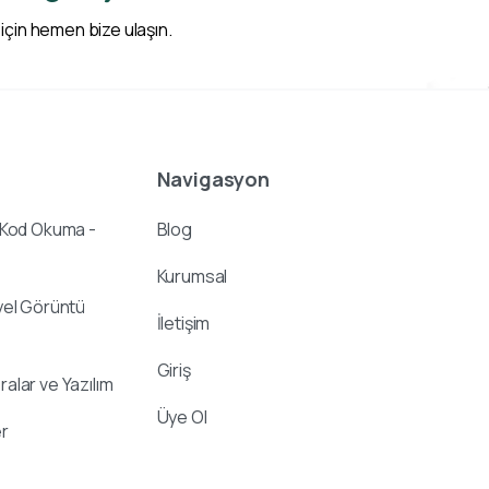
 için hemen bize ulaşın.
Navigasyon
 Kod Okuma -
Blog
Kurumsal
yel Görüntü
İletişim
Giriş
alar ve Yazılım
Üye Ol
r