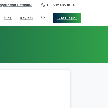
aşakşehir | İstanbul
+90 212 485 10 54
Bize Ulaşın!
Giriş
Kayıt Ol