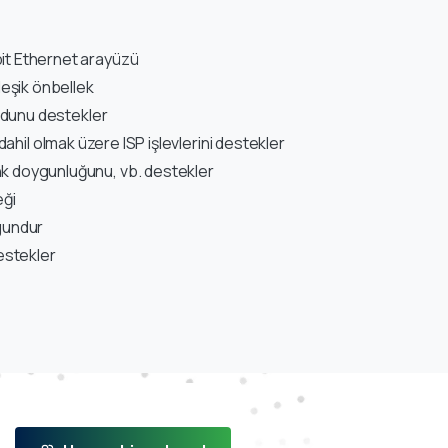
bit Ethernet arayüzü
leşik önbellek
Modunu destekler
l olmak üzere ISP işlevlerini destekler
nk doygunluğunu, vb. destekler
eği
gundur
estekler