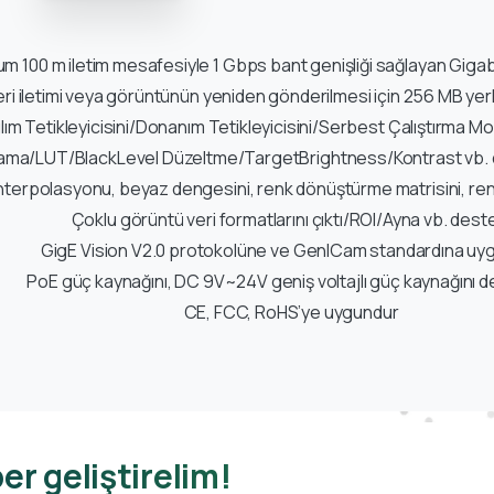
 100 m iletim mesafesiyle 1 Gbps bant genişliği sağlayan Giga
eri iletimi veya görüntünün yeniden gönderilmesi için 256 MB yer
ılım Tetikleyicisini/Donanım Tetikleyicisini/Serbest Çalıştırma 
ama/LUT/BlackLevel Düzeltme/TargetBrightness/Kontrast vb. dahi
nterpolasyonu, beyaz dengesini, renk dönüştürme matrisini, re
Çoklu görüntü veri formatlarını çıktı/ROI/Ayna vb. dest
GigE Vision V2.0 protokolüne ve GenICam standardına uy
PoE güç kaynağını, DC 9V~24V geniş voltajlı güç kaynağını d
CE, FCC, RoHS’ye uygundur
er geliştirelim!