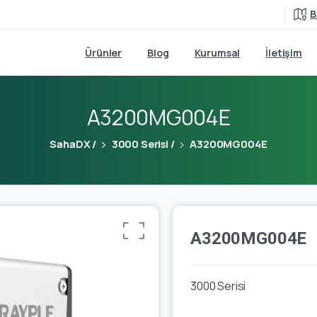
B
Ürünler
Blog
Kurumsal
İletişim
A3200MG004E
SahaDX
/
3000 Serisi
/
A3200MG004E
A3200MG004E
3000 Serisi