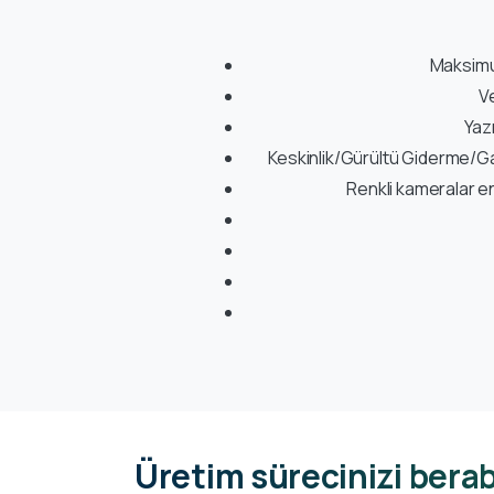
Maksimum
V
Yaz
Keskinlik/Gürültü Giderme/G
Renkli kameralar e
Üretim sürecinizi berab