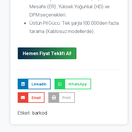
Mesafe (ER), Yüksek Yoğunluk (HD) ve
DPM seçenekleri.
Üstün Pil Gücü: Tek şarjla 100.000’den fazla
tarama (Kablosuz modellerde).
Hemen Fiyat Teklifi Al!
LinkedIn
WhatsApp
Email
Print
Etiket:
barkod