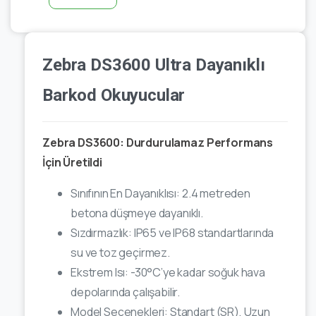
Zebra DS3600 Ultra Dayanıklı
Barkod Okuyucular
Zebra DS3600: Durdurulamaz Performans
İçin Üretildi
Sınıfının En Dayanıklısı: 2.4 metreden
betona düşmeye dayanıklı.
Sızdırmazlık: IP65 ve IP68 standartlarında
su ve toz geçirmez.
Ekstrem Isı: -30°C’ye kadar soğuk hava
depolarında çalışabilir.
Model Seçenekleri: Standart (SR), Uzun