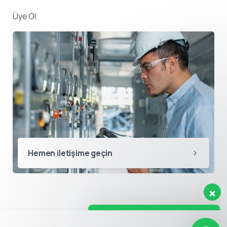
Üye Ol
Destek ekibimiz sorularınızı
yanıtlamak için burada.
👋 Merhaba, size nasıl yardımcı
Hemen iletişime geçin
olabiliriz?