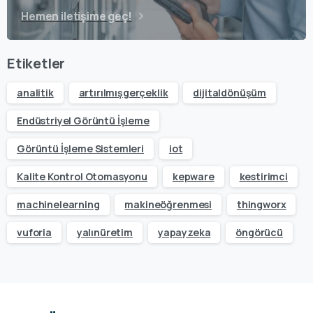
Hemen iletişime geç!
Etiketler
analitik
artırılmışgerçeklik
dijitaldönüşüm
Endüstriyel Görüntü İşleme
Görüntü İşleme Sistemleri
iot
Kalite Kontrol Otomasyonu
kepware
kestirimci
machinelearning
makineöğrenmesi
thingworx
vuforia
yalınüretim
yapayzeka
öngörücü