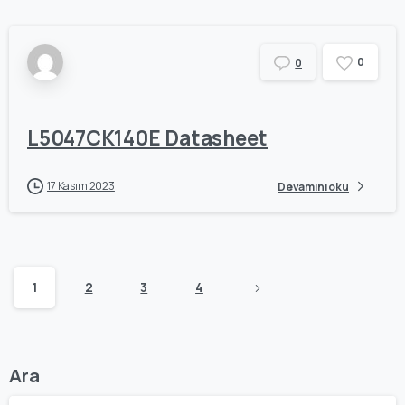
0
0
L5047CK140E Datasheet
17 Kasım 2023
Devamını oku
1
2
3
4
Ara