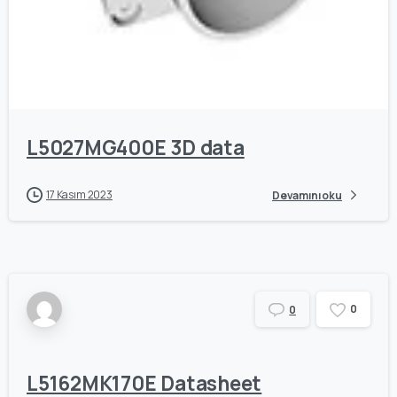
0
0
L5027MG400E 3D data
17 Kasım 2023
Devamını oku
0
0
L5162MK170E Datasheet