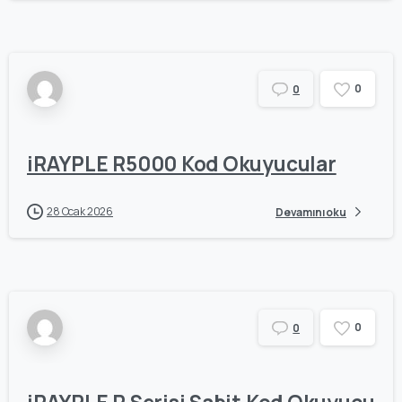
0
0
iRAYPLE R5000 Kod Okuyucular
28 Ocak 2026
Devamını oku
0
0