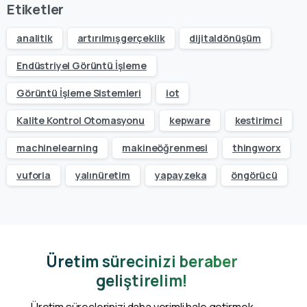
Etiketler
analitik
artırılmışgerçeklik
dijitaldönüşüm
Endüstriyel Görüntü İşleme
Görüntü İşleme Sistemleri
iot
Kalite Kontrol Otomasyonu
kepware
kestirimci
machinelearning
makineöğrenmesi
thingworx
vuforia
yalınüretim
yapayzeka
öngörücü
Üretim sürecinizi beraber
geliştirelim!