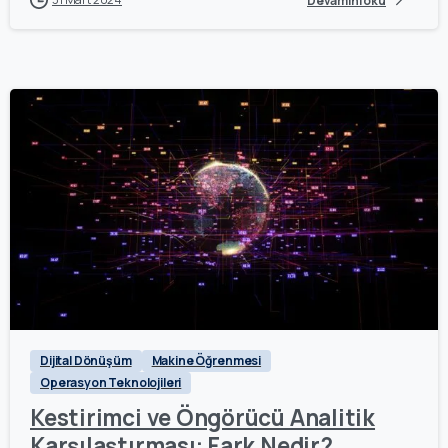
Devamını oku
0
Dijital Dönüşüm
Makine Öğrenmesi
Operasyon Teknolojileri
Kestirimci ve Öngörücü Analitik
Karşılaştırması: Fark Nedir?