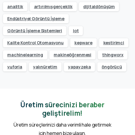
analitik
artırılmışgerçeklik
dijitaldönüşüm
Endüstriyel Görüntü İşleme
Görüntü İşleme Sistemleri
iot
Kalite Kontrol Otomasyonu
kepware
kestirimci
machinelearning
makineöğrenmesi
thingworx
vuforia
yalınüretim
yapayzeka
öngörücü
Üretim sürecinizi beraber
geliştirelim!
Üretim süreçlerinizi daha verimli hale getirmek
için hemen bize ulaşın.