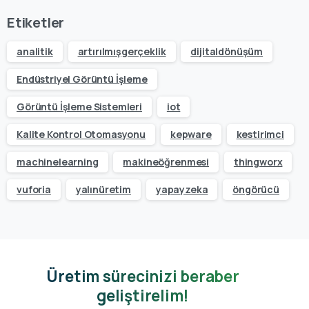
Etiketler
analitik
artırılmışgerçeklik
dijitaldönüşüm
Endüstriyel Görüntü İşleme
Görüntü İşleme Sistemleri
iot
Kalite Kontrol Otomasyonu
kepware
kestirimci
machinelearning
makineöğrenmesi
thingworx
vuforia
yalınüretim
yapayzeka
öngörücü
Üretim sürecinizi beraber
geliştirelim!