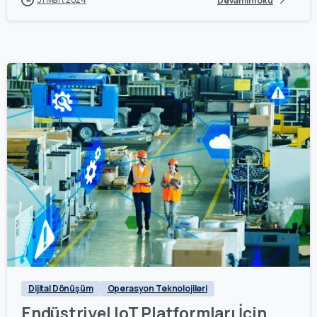
Devamını oku
0
Dijital Dönüşüm
Operasyon Teknolojileri
Endüstriyel IoT Platformları İçin