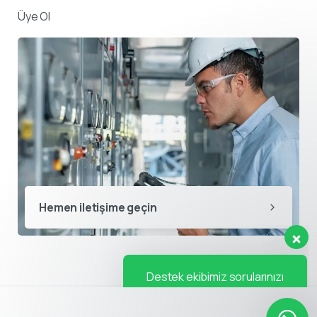
Üye Ol
Destek ekibimiz sorularınızı
yanıtlamak için burada.
👋 Merhaba, size nasıl yardımcı
Hemen iletişime geçin
olabiliriz?