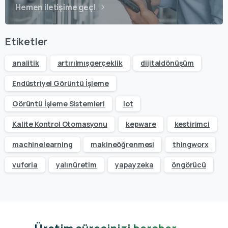
Hemen iletişime geç!
Etiketler
analitik
artırılmışgerçeklik
dijitaldönüşüm
Endüstriyel Görüntü İşleme
Görüntü İşleme Sistemleri
iot
Kalite Kontrol Otomasyonu
kepware
kestirimci
machinelearning
makineöğrenmesi
thingworx
vuforia
yalınüretim
yapayzeka
öngörücü