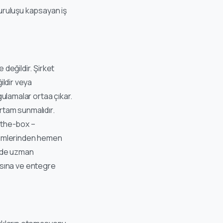
uruluşu kapsayan iş
 değildir. Şirket
ildir veya
gulamalar ortaa çıkar.
rtam sunmalıdır.
-the-box –
özümlerinden hemen
inde uzman
rmasına ve entegre