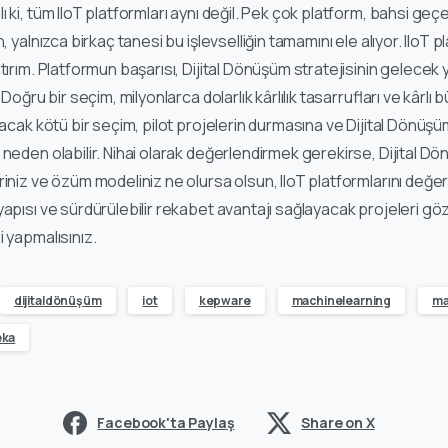
 ki, tüm IIoT platformları aynı değil. Pek çok platform, bahsi g
, yalnızca birkaç tanesi bu işlevselliğin tamamını ele alıyor. IIoT p
ırım. Platformun başarısı, Dijital Dönüşüm stratejisinin gelecek yıll
 Doğru bir seçim, milyonlarca dolarlık kârlılık tasarrufları ve kârlı
lacak kötü bir seçim, pilot projelerin durmasına ve Dijital Dönüşüm
neden olabilir. Nihai olarak değerlendirmek gerekirse, Dijital Dö
riniz ve özüm modeliniz ne olursa olsun, IIoT platformlarını değe
yapısı ve sürdürülebilir rekabet avantajı sağlayacak projeleri gö
 yapmalısınız.
dijitaldönüşüm
iot
kepware
machinelearning
ma
eka
Facebook'ta Paylaş
Share on X