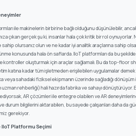
eneyimler
ormları ile makinelerin birbirine bağlı olduğunu düşünülebilir, anc
a çıkan gerçek şu ki, insanlar hala çok kritik bir rol oynuyorlar
hip olursanız olun ve ne kadar iyi analitik araçlarına sahip olsa
üşünme konusunda hala ön saflarda. IIoT platformları da bu şekilde,
 kontroller oluşturmak için araçlar sağlamalı. Bu da top-floor sh
tim katına kadar tüm işletmeden erişilebilen uygulamalar demek
ika veya sahadaki fiziksel ekipmanın üzerinde sağladığı dönüşüm i
n uzman rehberliği) hali hazırda fabrika ve sahayı dönüştürüyor. 
diyorsak, AR çözümleri ile entegre olabilen ve AR deneyimleri
 durum bilgilerini aktarabilen, bu sayede çalışanları daha da gü
iz gerekiyor.
 IIoT Platformu Seçimi