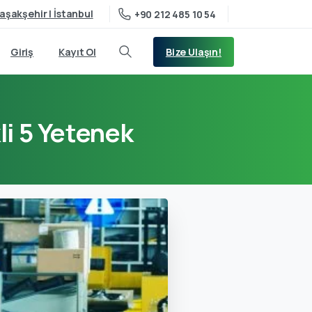
aşakşehir | İstanbul
+90 212 485 10 54
Bize Ulaşın!
Giriş
Kayıt Ol
li
5
Yetenek