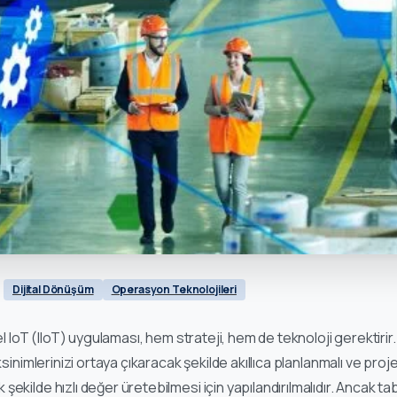
Dijital Dönüşüm
Operasyon Teknolojileri
el IoT (IIoT) uygulaması, hem strateji, hem de teknoloji gerektirir. 
ksinimlerinizi ortaya çıkaracak şekilde akıllıca planlanmalı ve proje
kilde hızlı değer üretebilmesi için yapılandırılmalıdır. Ancak tabi