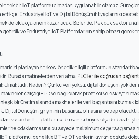
bilecek bir IIoT platformu olmadan uygulanabilir olamaz. Süreçle
ttikçe, Endüstriyel IoT ve Dijital Dönüşüm ihtiyaçlarınızı deste
emek de oldukça önem kazanacak. Bizler de, Pek çok sektör analis
ya getirdik ve Endüstriyel IoT Platformlarının sahip olması gereken
tı
imarisini planlayan herkes, öncelikle ilgili platformun standart b
dir. Burada makinelerden veri alma,
PLC’ler ile doğrudan bağlan
itik olmaktadır. Neden? Çünkü veri yoksa, dijital dönüşüm yok de
 makineler çalıştığı PLC’ye bağlı olarak protokol ve eski/yeni ma
tünleşik bir üretim alanında makineler ile veri bağlantısını kurmak 
 Dijital Dönüşüm girişiminin başarısız olmasına sebep olacaktır.
çları sunan bir IIoT platformu, bu süreci büyük ölçüde basitleştire
ümlerine odaklanmasına bu sayede maksimum değer sağlamasına 
IoT platformu, genellikle BT ve OT verilerini ayıran boşluğu dold