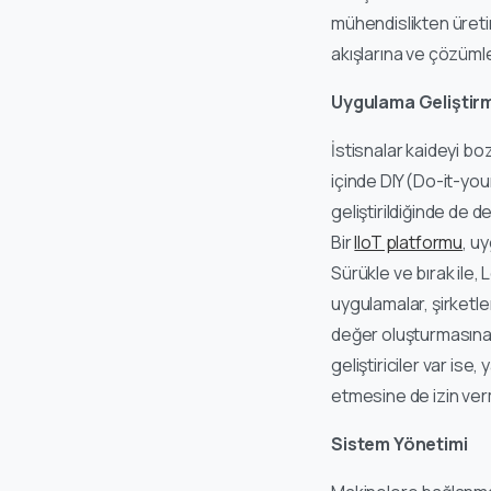
mühendislikten üreti
akışlarına ve çözümle
Uygulama Geliştir
İstisnalar kaideyi bo
içinde DIY (Do-it-yo
geliştirildiğinde de 
Bir
IIoT platformu
, u
Sürükle ve bırak il
uygulamalar, şirketl
değer oluşturmasına o
geliştiriciler var ise
etmesine de izin verm
Sistem Yönetimi