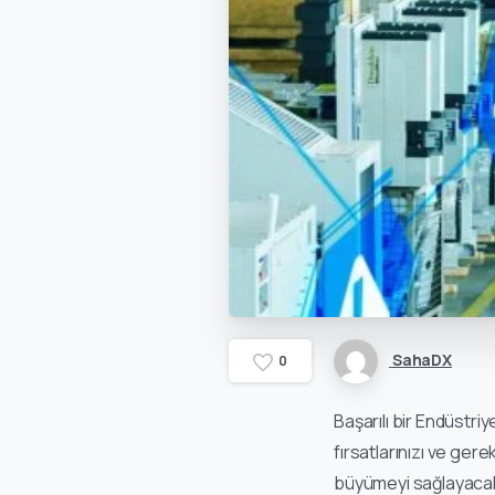
SahaDX
0
Başarılı bir Endüstriy
fırsatlarınızı ve gere
büyümeyi sağlayacak şe