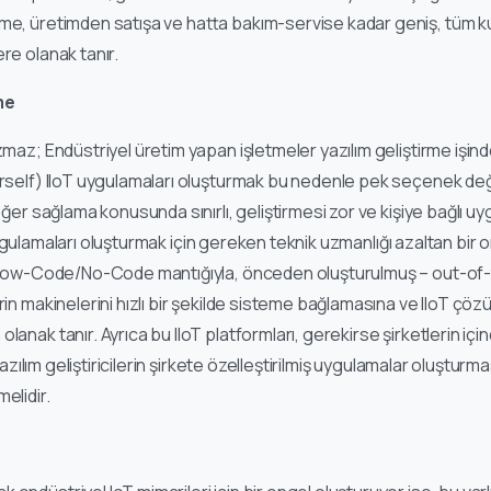
me, üretimden satışa ve hatta bakım-servise kadar geniş, tüm k
re olanak tanır.
me
zmaz; Endüstriyel üretim yapan işletmeler yazılım geliştirme işinde
urself) IIoT uygulamaları oluşturmak bu nedenle pek seçenek değ
değer sağlama konusunda sınırlı, geliştirmesi zor ve kişiye bağlı uy
ygulamaları oluşturmak için gereken teknik uzmanlığı azaltan bir o
e, Low-Code/No-Code mantığıyla, önceden oluşturulmuş – out-of
erin makinelerini hızlı bir şekilde sisteme bağlamasına ve IIoT ç
lanak tanır. Ayrıca bu IIoT platformları, gerekirse şirketlerin iç
, yazılım geliştiricilerin şirkete özelleştirilmiş uygulamalar oluştu
elidir.