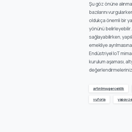
Şu göz önüne alınmalı
bazılarını vurgularken
oldukça önemli bir yat
yönünü belirleyebilir.
sağlayabilirken, yapı
emekliye ayrılmasına 
Endüstriyel IoT mima
kurulum aşaması, alt
değerlendirmelerinizi
artırılmışgerçeklik
vuforia
yapayz