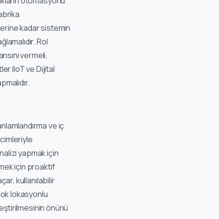
rlıkların otomasyonu
abrika
lerine kadar sistemin
ğlamalıdır. Rol
nsını vermeli,
er IIoT ve Dijital
pmalıdır.
anlamlandırma ve iç
cimleriyle
analizi yapmak için
ek için proaktif
ar, kullanılabilir
 çok lokasyonlu
ileştirilmesinin önünü