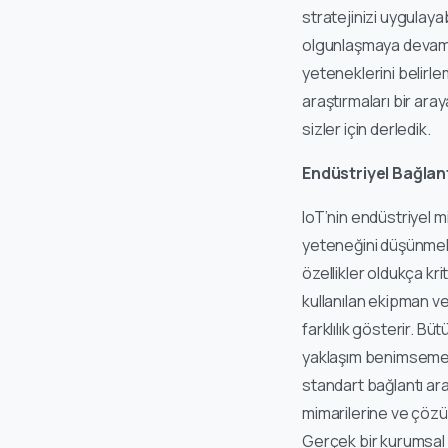
stratejinizi uygulaya
olgunlaşmaya devam e
yeteneklerini belirl
araştırmaları bir ara
sizler için derledik.
Endüstriyel Bağlan
IoT’nin endüstriyel m
yeteneğini düşünmeli
özellikler oldukça kr
kullanılan ekipman ve
farklılık gösterir. Bü
yaklaşım benimsemek,
standart bağlantı ara
mimarilerine ve çöz
Gerçek bir kurumsal I