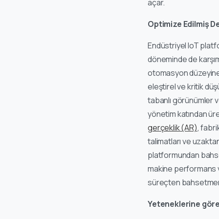
açar.
Optimize Edilmiş D
Endüstriyel IoT platf
döneminde de karşımız
otomasyon düzeyine sa
eleştirel ve kritik d
tabanlı görünümler ve
yönetim katından üre
gerçeklik (AR)
, fabr
talimatları ve uzakta
platformundan bahse
makine performans ve
süreçten bahsetmem
Yeteneklerine göre