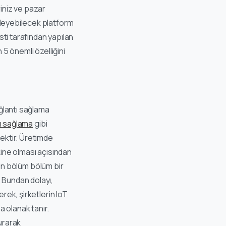
riniz ve pazar
kleyebilecek platform
ti tarafından yapılan
 5 önemli özelliğini
ağlantı sağlama
tı sağlama
gibi
mektir. Üretimde
kine olması açısından
için bölüm bölüm bir
 Bundan dolayı,
rek, şirketlerin IoT
olanak tanır.
urarak