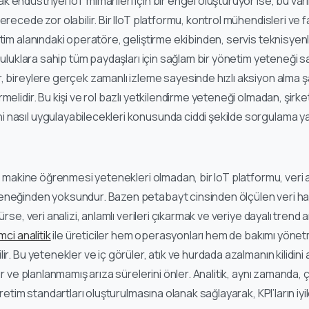
endüstriyel IoT mimarileri için bir engel oluşturuyor ise, bu va
erecede zor olabilir. Bir IIoT platformu, kontrol mühendisleri ve f
etim alanındaki operatöre, geliştirme ekibinden, servis teknisyen
mluluklara sahip tüm paydaşları için sağlam bir yönetim yeteneği sa
, bireylere gerçek zamanlı izleme sayesinde hızlı aksiyon alma şa
elidir. Bu kişi ve rol bazlı yetkilendirme yeteneği olmadan, şirketl
nasıl uygulayabilecekleri konusunda ciddi şekilde sorgulama ya
ve makine öğrenmesi yetenekleri olmadan, bir IoT platformu, veri 
eneğinden yoksundur. Bazen petabayt cinsinden ölçülen veri ha
ürse, veri analizi, anlamlı verileri çıkarmak ve veriye dayalı trend 
mci analitik
ile üreticiler hem operasyonları hem de bakımı yönetm
r. Bu yetenekler ve iç görüler, atık ve hurdada azalmanın kilidini aç
rır ve planlanmamış arıza sürelerini önler. Analitik, aynı zamanda,
üretim standartları oluşturulmasına olanak sağlayarak, KPI’ların iy