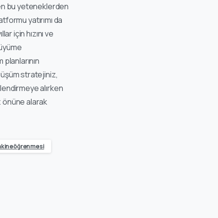
eçen bu yeteneklerden
latformu yatırımı da
ar için hızını ve
 büyüme
 planlarının
nüşüm stratejiniz,
rlendirmeye alırken
z önüne alarak
kineöğrenmesi