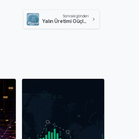
Sonraki gönderi
Yalın Üretimi Güçlendirmek için Big Data Analitiğini Nasıl Kullanmalıyız
0
0