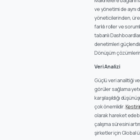
Makinelere bağlanmak 
ve yönetimi de aynı d
yöneticilerinden, ür
farklı roller ve soru
tabanlı Dashboardlar
denetimleri güçlendirm
Dönüşüm çözümlerini 
Veri Analizi
Güçlü veri analitiği 
görüler sağlama yet
karşılaşıldığı düşünüş
çok önemlidir.
Kestiri
olarak hareket edebili
çalışma süresini artı
şirketler için Global 