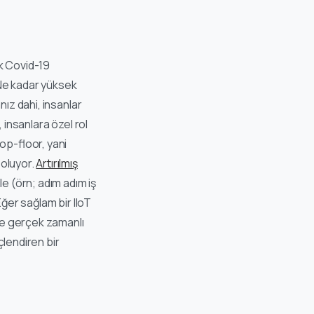
ak Covid-19
. Ne kadar yüksek
nız dahi, insanlar
 insanlara özel rol
op-floor, yani
 oluyor.
Artırılmış
le (örn; adım adım iş
Eğer sağlam bir IIoT
ne gerçek zamanlı
çlendiren bir