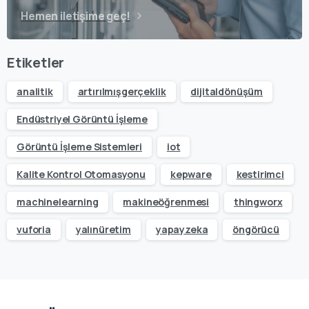
Hemen iletişime geç!
Etiketler
analitik
artırılmışgerçeklik
dijitaldönüşüm
Endüstriyel Görüntü İşleme
Görüntü İşleme Sistemleri
iot
Kalite Kontrol Otomasyonu
kepware
kestirimci
machinelearning
makineöğrenmesi
thingworx
vuforia
yalınüretim
yapayzeka
öngörücü