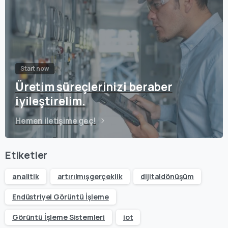
Start now
Üretim süreçlerinizi beraber
iyileştirelim.
Hemen iletişime geç!
Etiketler
analitik
artırılmışgerçeklik
dijitaldönüşüm
Endüstriyel Görüntü İşleme
Görüntü İşleme Sistemleri
iot