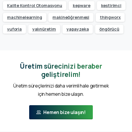
Kalite Kontrol Otomasyonu
kepware
kestirimci
machinelearning
makineöğrenmesi
thingworx
vuforia
yalınüretim
yapayzeka
öngörücü
Üretim sürecinizi beraber
geliştirelim!
Üretim süreçlerinizi daha verimli hale getirmek
için hemen bize ulaşın.
Hemen bize ulaşın!