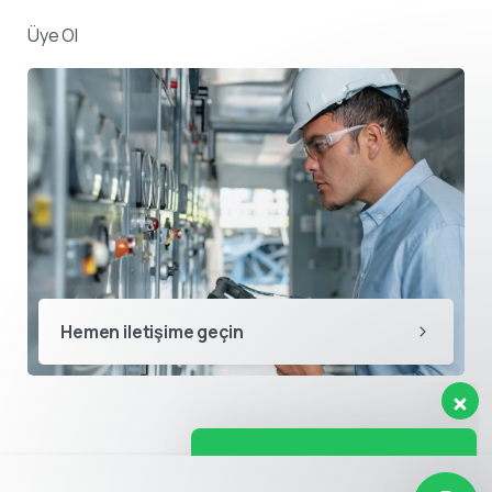
Üye Ol
Destek ekibimiz sorularınızı
yanıtlamak için burada.
👋 Merhaba, size nasıl yardımcı
Hemen iletişime geçin
olabiliriz?