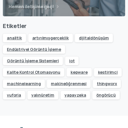
Hemen iletişime geç!
Etiketler
analitik
artırılmışgerçeklik
dijitaldönüşüm
Endüstriyel Görüntü İşleme
Görüntü İşleme Sistemleri
iot
Kalite Kontrol Otomasyonu
kepware
kestirimci
machinelearning
makineöğrenmesi
thingworx
vuforia
yalınüretim
yapayzeka
öngörücü