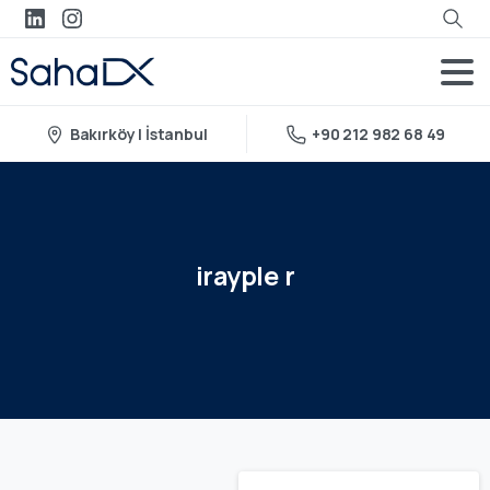
Bakırköy | İstanbul
+90 212 982 68 49
irayple
r