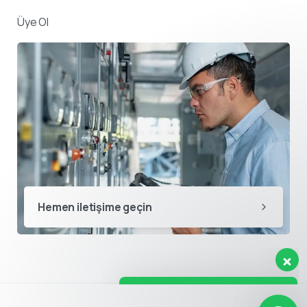
Üye Ol
Destek ekibimiz sorularınızı
yanıtlamak için burada.
👋 Merhaba, size nasıl yardımcı
Hemen iletişime geçin
olabiliriz?