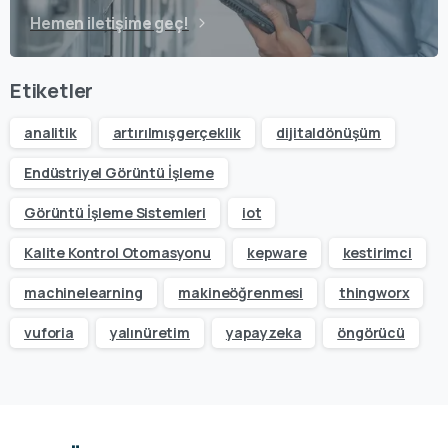
Hemen iletişime geç!
Etiketler
analitik
artırılmışgerçeklik
dijitaldönüşüm
Endüstriyel Görüntü İşleme
Görüntü İşleme Sistemleri
iot
Kalite Kontrol Otomasyonu
kepware
kestirimci
machinelearning
makineöğrenmesi
thingworx
vuforia
yalınüretim
yapayzeka
öngörücü