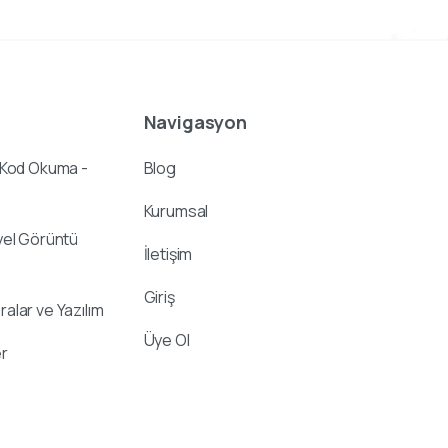
Navigasyon
 Kod Okuma -
Blog
Kurumsal
yel Görüntü
İletişim
Giriş
alar ve Yazılım
Üye Ol
r