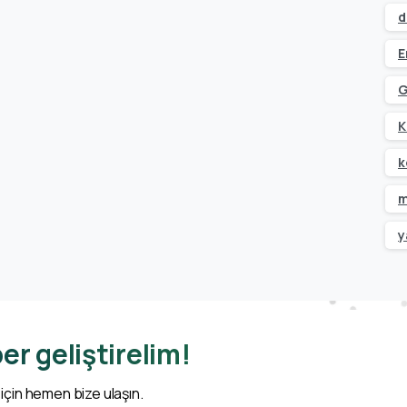
d
E
G
K
k
m
y
er geliştirelim!
 için hemen bize ulaşın.