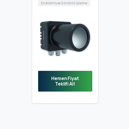
Endüstriyel Görüntü İşleme
Hemen Fiyat
Teklifi Al!