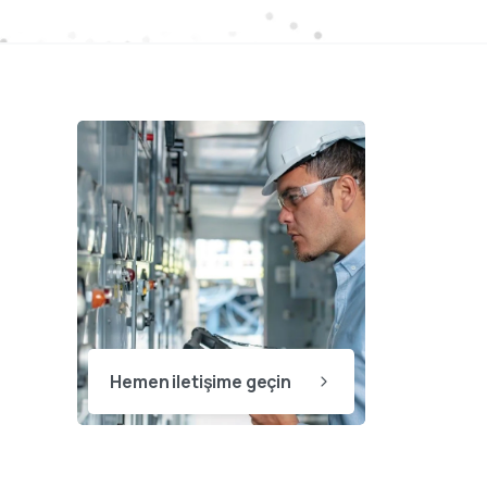
Destek ekibimiz sorularınızı
yanıtlamak için burada.
Hemen iletişime geçin
👋 Merhaba, size nasıl yardımcı
olabiliriz?