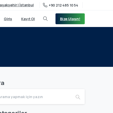
aşakşehir | İstanbul
+90 212 485 10 54
Bize Ulaşın!
Giriş
Kayıt Ol
ra
tegoriler