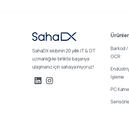
Ürünler
Barkod /
SahaDX ekibinin 20 yıllık IT & OT
OCR
uzmanlığı ile birlikte başarıya
ulaşmanız için sahaya iniyoruz!
Endüstri
İşleme
PC Kamer
Sensörle