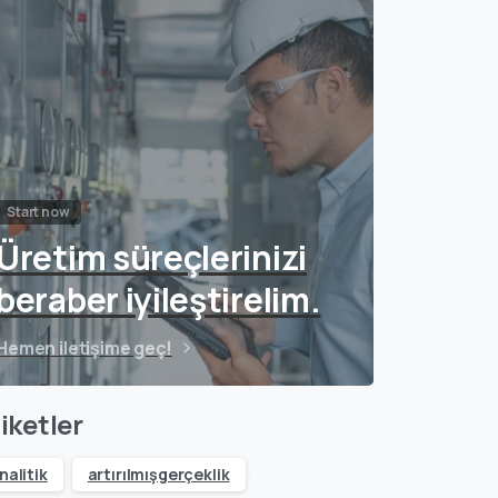
Start now
Üretim süreçlerinizi
beraber iyileştirelim.
Hemen iletişime geç!
iketler
nalitik
artırılmışgerçeklik