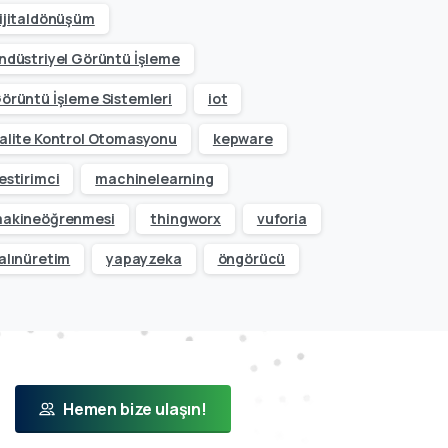
ijitaldönüşüm
ndüstriyel Görüntü İşleme
örüntü İşleme Sistemleri
iot
alite Kontrol Otomasyonu
kepware
estirimci
machinelearning
akineöğrenmesi
thingworx
vuforia
alınüretim
yapayzeka
öngörücü
Hemen bize ulaşın!