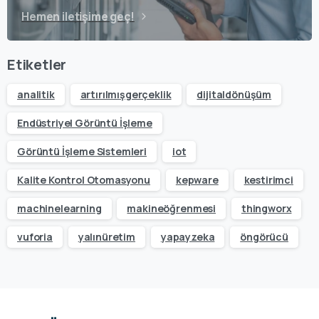
Hemen iletişime geç!
Etiketler
analitik
artırılmışgerçeklik
dijitaldönüşüm
Endüstriyel Görüntü İşleme
Görüntü İşleme Sistemleri
iot
Kalite Kontrol Otomasyonu
kepware
kestirimci
machinelearning
makineöğrenmesi
thingworx
vuforia
yalınüretim
yapayzeka
öngörücü