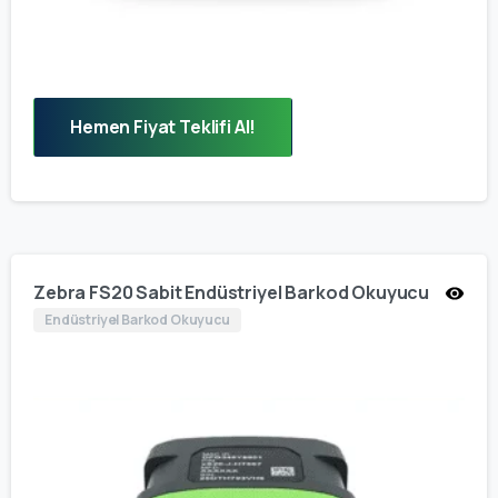
Hemen Fiyat Teklifi Al!
Zebra FS20 Sabit Endüstriyel Barkod Okuyucu
Endüstriyel Barkod Okuyucu