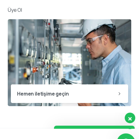
Üye Ol
Destek ekibimiz sorularınızı
yanıtlamak için burada.
👋 Merhaba, size nasıl yardımcı
Hemen iletişime geçin
olabiliriz?