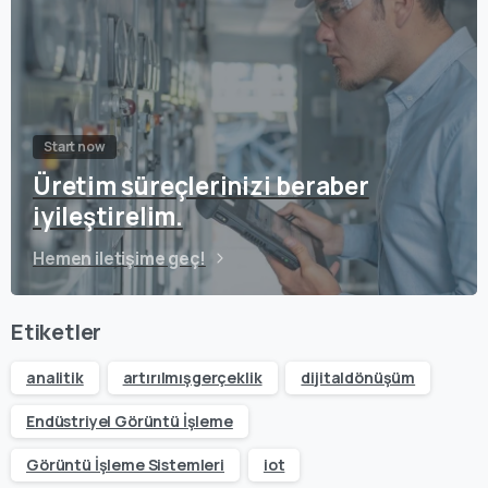
Start now
Üretim süreçlerinizi beraber
iyileştirelim.
Hemen iletişime geç!
Etiketler
analitik
artırılmışgerçeklik
dijitaldönüşüm
Endüstriyel Görüntü İşleme
Görüntü İşleme Sistemleri
iot