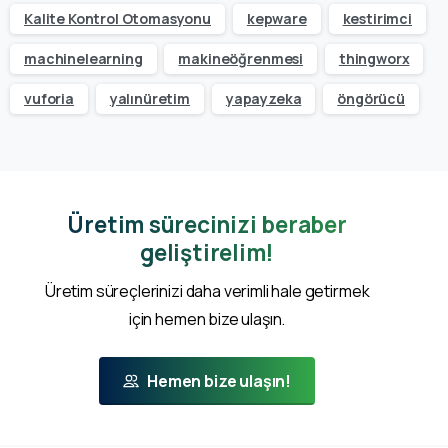
Kalite Kontrol Otomasyonu
kepware
kestirimci
machinelearning
makineöğrenmesi
thingworx
vuforia
yalınüretim
yapayzeka
öngörücü
Üretim sürecinizi beraber
geliştirelim!
Üretim süreçlerinizi daha verimli hale getirmek
için hemen bize ulaşın.
Hemen bize ulaşın!