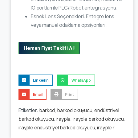
IO portları ile PLC/Robot entegrasyonu.
Esnek Lens Seçenekleri: Entegre lens
veya manuel odaklama opsiyonları.
Hemen Fiyat Teklifi Al!
LinkedIn
WhatsApp
Email
Print
Etiketler:
barkod
,
barkod okuyucu
,
endüstriyel
barkod okuyucu
,
irayple
,
irayple barkod okuyucu
,
irayple endüstriyel barkod okuyucu
,
irayple r