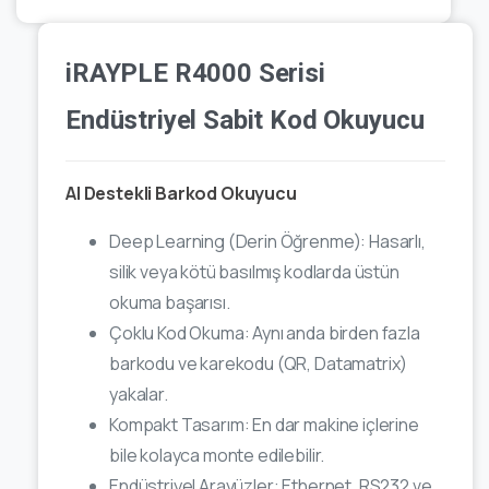
iRAYPLE R4000 Serisi
Endüstriyel Sabit Kod Okuyucu
AI Destekli Barkod Okuyucu
Deep Learning (Derin Öğrenme): Hasarlı,
silik veya kötü basılmış kodlarda üstün
okuma başarısı.
Çoklu Kod Okuma: Aynı anda birden fazla
barkodu ve karekodu (QR, Datamatrix)
yakalar.
Kompakt Tasarım: En dar makine içlerine
bile kolayca monte edilebilir.
Endüstriyel Arayüzler: Ethernet, RS232 ve